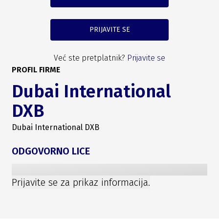
PRIJAVITE SE
Već ste pretplatnik?
Prijavite se
PROFIL FIRME
Dubai International
DXB
Dubai International DXB
ODGOVORNO LICE
Prijavite se za prikaz informacija.