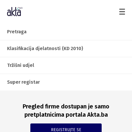
Pretraga
Klasifikacija djelatnosti (KD 2010)
Tržišni udjel
Super registar
Pregled firme dostupan je samo
pretplatnicima portala Akta.ba
REGISTRUJTE SE