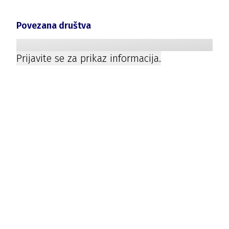
Povezana društva
Prijavite se za prikaz informacija.