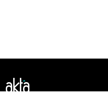
Poslujte bolje!