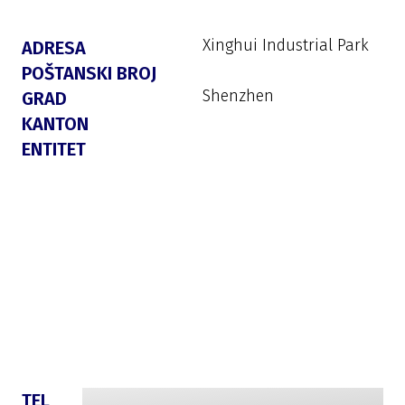
Xinghui Industrial Park
ADRESA
POŠTANSKI BROJ
Shenzhen
GRAD
KANTON
ENTITET
TEL