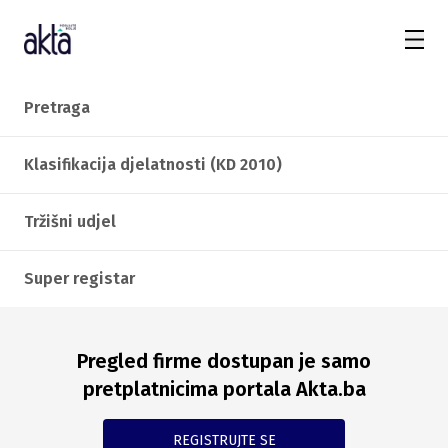
Pretraga
Klasifikacija djelatnosti (KD 2010)
Tržišni udjel
Super registar
Pregled firme dostupan je samo
pretplatnicima portala Akta.ba
REGISTRUJTE SE