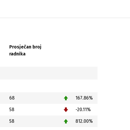
Prosječan broj
radnika
68
167.86%
58
-20.11%
58
812.00%