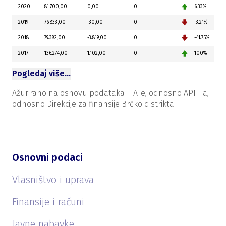
2020
81.700,00
0,00
0
6.33%
2019
76.833,00
-30,00
0
-3.21%
2018
79.382,00
-3.819,00
0
-41.75%
2017
136.274,00
1.102,00
0
100%
Pogledaj više…
Ažurirano na osnovu podataka FIA-e, odnosno APIF-a,
odnosno Direkcije za finansije Brčko distrikta.
Osnovni podaci
Vlasništvo i uprava
Finansije i računi
Javne nabavke