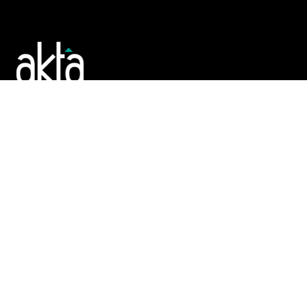
Poslujte bolje!
POČETNA
REGISTAR
TENDERI
PROMO
AKTA.BA