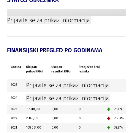
STATUS OBVEZNIKA
Prijavite se za prikaz informacija.
FINANSIJSKI PREGLED PO GODINAMA
Godina
Ukupan
Ukupan
Prosječan broj
prihod (KM)
rezultat (KM)
radnika
Prijavite se za prikaz informacija.
2025
Prijavite se za prikaz informacija.
2024
2023
117.310,00
0,00
0
28.71%
2022
91.146,00
0,00
0
-15.66%
2021
108.064,00
0,00
0
32.27%