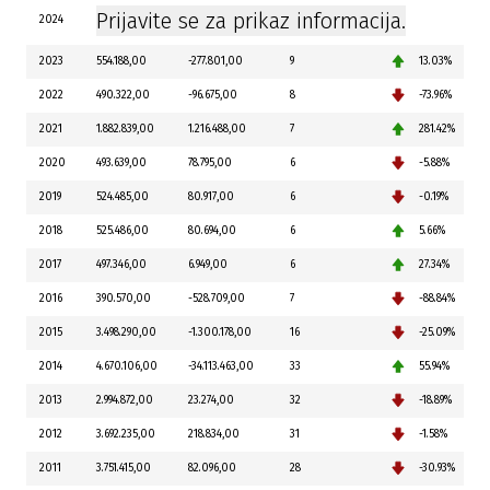
Prijavite se za prikaz informacija.
2024
2023
554.188,00
-277.801,00
9
13.03%
2022
490.322,00
-96.675,00
8
-73.96%
2021
1.882.839,00
1.216.488,00
7
281.42%
2020
493.639,00
78.795,00
6
-5.88%
2019
524.485,00
80.917,00
6
-0.19%
2018
525.486,00
80.694,00
6
5.66%
2017
497.346,00
6.949,00
6
27.34%
2016
390.570,00
-528.709,00
7
-88.84%
2015
3.498.290,00
-1.300.178,00
16
-25.09%
2014
4.670.106,00
-34.113.463,00
33
55.94%
2013
2.994.872,00
23.274,00
32
-18.89%
2012
3.692.235,00
218.834,00
31
-1.58%
2011
3.751.415,00
82.096,00
28
-30.93%