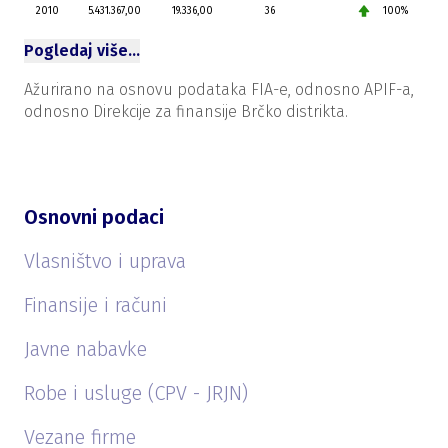
2010
5.431.367,00
19.336,00
36
100%
Pogledaj više…
Ažurirano na osnovu podataka FIA-e, odnosno APIF-a,
odnosno Direkcije za finansije Brčko distrikta.
Osnovni podaci
Vlasništvo i uprava
Finansije i računi
Javne nabavke
Robe i usluge (CPV - JRJN)
Vezane firme