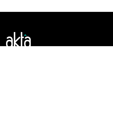
Poslujte bolje!
POČETNA
REGISTAR
TENDERI