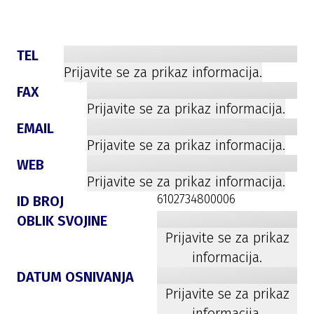
TEL
Prijavite se za prikaz informacija.
FAX
Prijavite se za prikaz informacija.
EMAIL
Prijavite se za prikaz informacija.
WEB
Prijavite se za prikaz informacija.
6102734800006
ID BROJ
OBLIK SVOJINE
Prijavite se za prikaz
informacija.
DATUM OSNIVANJA
Prijavite se za prikaz
informacija.