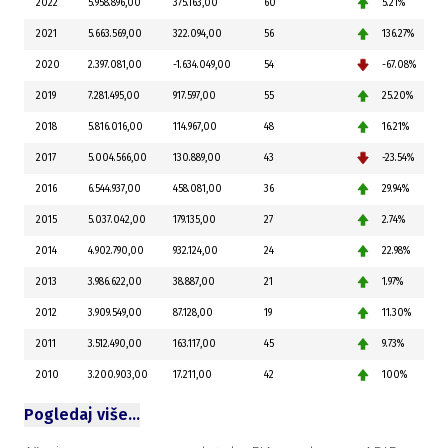
2022
5.958.896,00
375.163,00
60
5.21%
2021
5.663.569,00
322.094,00
56
136.27%
2020
2.397.081,00
-1.634.049,00
54
-67.08%
2019
7.281.495,00
917.597,00
55
25.20%
2018
5.816.016,00
114.967,00
48
16.21%
2017
5.004.566,00
130.889,00
43
-23.54%
2016
6.544.937,00
458.081,00
36
29.94%
2015
5.037.042,00
179.135,00
27
2.74%
2014
4.902.790,00
932.124,00
24
22.98%
2013
3.986.622,00
38.887,00
21
1.97%
2012
3.909.549,00
87.128,00
19
11.30%
2011
3.512.490,00
163.117,00
45
9.73%
2010
3.200.903,00
17.211,00
42
100%
Pogledaj više…