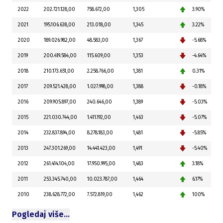
2022
202.721.128,00
758.672,00
1,305
3.90%
2021
195.106.638,00
213.018,00
1,345
3.22%
2020
189.026.982,00
48.583,00
1,367
-5.68%
2019
200.419.584,00
115.609,00
1,353
-4.64%
2018
210.173.651,00
2.258.766,00
1,381
0.31%
2017
209.521.428,00
1.027.998,00
1,388
-0.18%
2016
209.905.897,00
240.646,00
1,389
-5.03%
2015
221.030.744,00
1.411.192,00
1,463
-5.07%
2014
232.837.894,00
8.278.183,00
1,481
-5.85%
2013
247.301.269,00
14.441.423,00
1,491
-5.40%
2012
261.414.104,00
17.950.995,00
1,483
3.18%
2011
253.345.740,00
10.023.787,00
1,464
6.17%
2010
238.628.772,00
7.572.819,00
1,462
100%
Pogledaj više…