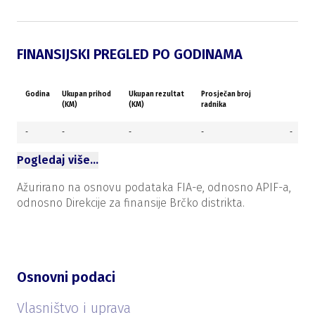
FINANSIJSKI PREGLED PO GODINAMA
Godina
Ukupan prihod
Ukupan rezultat
Prosječan broj
(KM)
(KM)
radnika
-
-
-
-
-
Pogledaj više…
Ažurirano na osnovu podataka FIA-e, odnosno APIF-a,
odnosno Direkcije za finansije Brčko distrikta.
Osnovni podaci
Vlasništvo i uprava