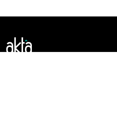
Poslujte bolje!
POČETNA
REGISTAR
TENDERI