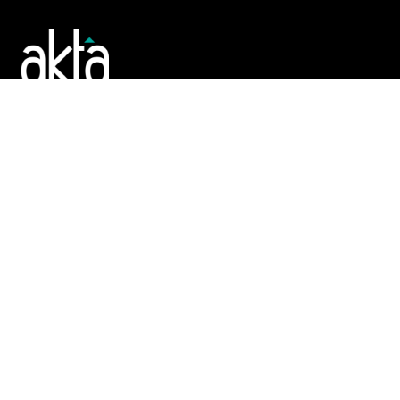
Poslujte bolje!
POČETNA
REGISTAR
TENDERI
PROMO
AKTA.BA
O Nama