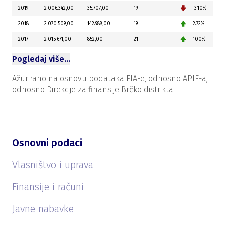
2019
2.006.342,00
35.707,00
19
-3.10%
2018
2.070.509,00
142.988,00
19
2.72%
2017
2.015.671,00
852,00
21
100%
Pogledaj više…
Ažurirano na osnovu podataka FIA-e, odnosno APIF-a,
odnosno Direkcije za finansije Brčko distrikta.
Osnovni podaci
Vlasništvo i uprava
Finansije i računi
Javne nabavke