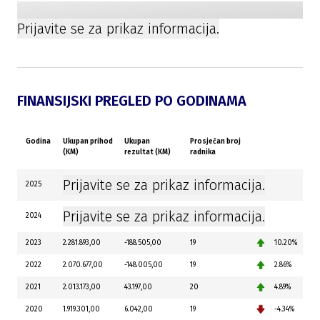
Prijavite se za prikaz informacija.
FINANSIJSKI PREGLED PO GODINAMA
Godina
Ukupan prihod
Ukupan
Prosječan broj
(KM)
rezultat (KM)
radnika
Prijavite se za prikaz informacija.
2025
Prijavite se za prikaz informacija.
2024
2023
2.281.893,00
-188.505,00
19
10.20%
2022
2.070.677,00
-148.005,00
19
2.86%
2021
2.013.173,00
43.197,00
20
4.89%
2020
1.919.301,00
6.042,00
19
-4.34%