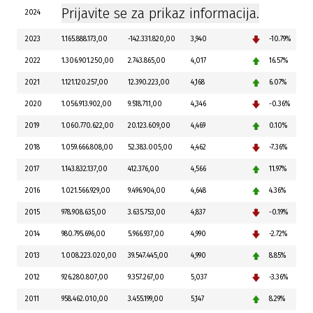
Prijavite se za prikaz informacija.
2024
2023
1.165.888.173,00
-142.331.820,00
3,940
-10.79%
2022
1.306.901.250,00
2.743.865,00
4,017
16.57%
2021
1.121.120.257,00
12.390.223,00
4,168
6.07%
2020
1.056.913.902,00
9.518.711,00
4,346
-0.36%
2019
1.060.770.622,00
20.123.609,00
4,469
0.10%
2018
1.059.666.808,00
52.383.005,00
4,462
-7.36%
2017
1.143.832.137,00
412.376,00
4,566
11.97%
2016
1.021.566.929,00
9.496.904,00
4,648
4.36%
2015
978.908.635,00
3.635.753,00
4,837
-0.19%
2014
980.795.696,00
5.966.937,00
4,990
-2.72%
2013
1.008.223.020,00
39.547.445,00
4,990
8.85%
2012
926.280.807,00
9.357.267,00
5,037
-3.36%
2011
958.462.010,00
3.455.199,00
5,147
8.29%