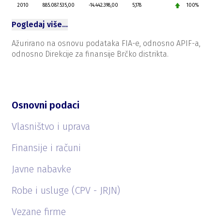
2010
885.087.535,00
-14.442.398,00
5,178
100%
Pogledaj više…
Ažurirano na osnovu podataka FIA-e, odnosno APIF-a,
odnosno Direkcije za finansije Brčko distrikta.
Osnovni podaci
Vlasništvo i uprava
Finansije i računi
Javne nabavke
Robe i usluge (CPV - JRJN)
Vezane firme