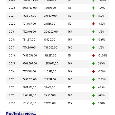
2023
10.016.974,00
910.516,00
171
11.50%
2022
8.983.740,00
759.898,00
173
17.77%
2021
7.628.019,00
293.409,00
172
5.72%
2020
7.215.639,00
211.139,00
172
-8.92%
2019
7.922.694,00
204.202,00
165
1.43%
2018
7.811.317,00
93.920,00
165
0.47%
2017
7.774.869,00
763.002,00
160
1.43%
2016
7.665.058,00
526.287,00
159
-21.03%
2015
9.706.509,00
1.895.074,00
166
28.16%
2014
7.573.592,00
110.913,00
166
-1.08%
2013
7.656.012,00
122.211,00
160
12.23%
2012
6.821.675,00
38.458,00
157
4.25%
2011
6.543.412,00
24.507,00
160
6.63%
2010
6.136.366,00
278.192,00
155
100%
Pogledaj više…