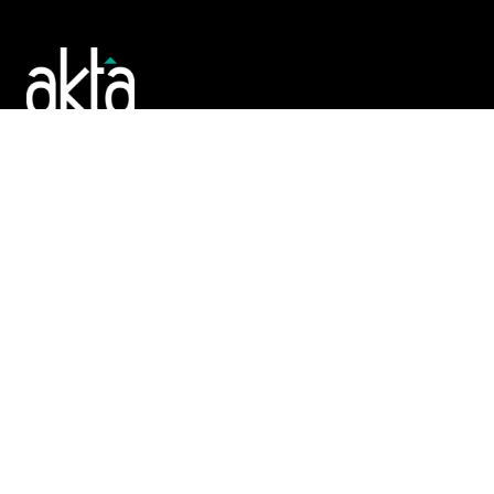
Poslujte bolje!
POČETNA
REGISTAR
TENDERI
PROMO
AKTA.BA