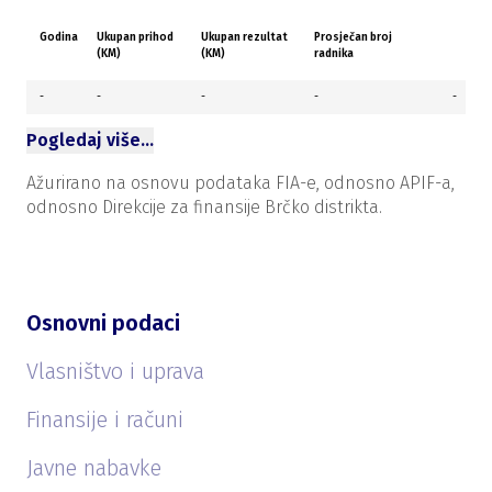
Godina
Ukupan prihod
Ukupan rezultat
Prosječan broj
(KM)
(KM)
radnika
-
-
-
-
-
Pogledaj više…
Ažurirano na osnovu podataka FIA-e, odnosno APIF-a,
odnosno Direkcije za finansije Brčko distrikta.
Osnovni podaci
Vlasništvo i uprava
Finansije i računi
Javne nabavke