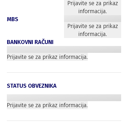
Prijavite se za prikaz
informacija.
MBS
Prijavite se za prikaz
informacija.
BANKOVNI RAČUNI
Prijavite se za prikaz informacija.
STATUS OBVEZNIKA
Prijavite se za prikaz informacija.