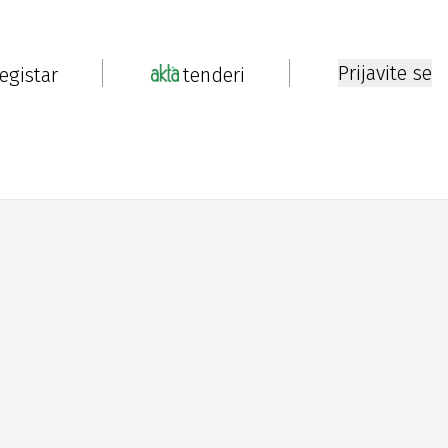
Prijavite se
registar
tenderi