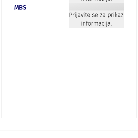
MBS
Prijavite se za prikaz
informacija.