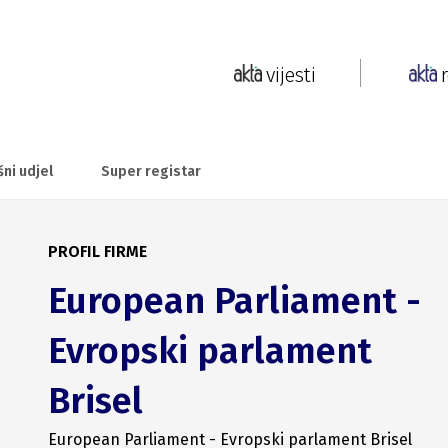
vijesti
šni udjel
Super registar
PROFIL FIRME
European Parliament -
Evropski parlament
Brisel
European Parliament - Evropski parlament Brisel