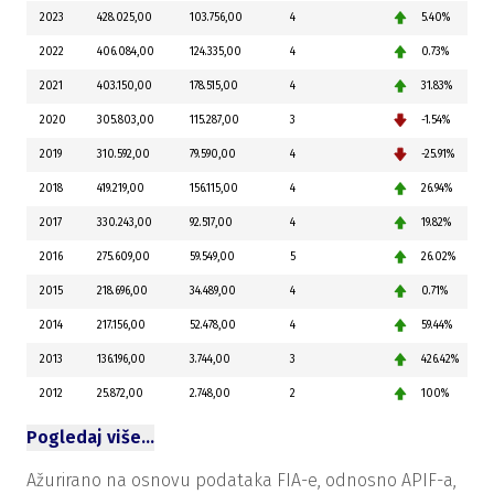
2023
428.025,00
103.756,00
4
5.40%
2022
406.084,00
124.335,00
4
0.73%
2021
403.150,00
178.515,00
4
31.83%
2020
305.803,00
115.287,00
3
-1.54%
2019
310.592,00
79.590,00
4
-25.91%
2018
419.219,00
156.115,00
4
26.94%
2017
330.243,00
92.517,00
4
19.82%
2016
275.609,00
59.549,00
5
26.02%
2015
218.696,00
34.489,00
4
0.71%
2014
217.156,00
52.478,00
4
59.44%
2013
136.196,00
3.744,00
3
426.42%
2012
25.872,00
2.748,00
2
100%
Pogledaj više…
Ažurirano na osnovu podataka FIA-e, odnosno APIF-a,