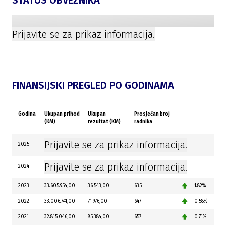
STATUS OBVEZNIKA
Prijavite se za prikaz informacija.
FINANSIJSKI PREGLED PO GODINAMA
Godina
Ukupan prihod
Ukupan
Prosječan broj
(KM)
rezultat (KM)
radnika
Prijavite se za prikaz informacija.
2025
Prijavite se za prikaz informacija.
2024
2023
33.605.954,00
36.543,00
635
1.82%
2022
33.006.741,00
71.976,00
647
0.58%
2021
32.815.046,00
85.384,00
657
0.71%