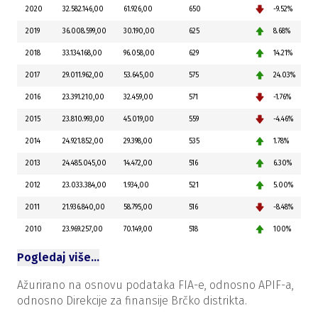
2020
32.582.146,00
61.926,00
650
-9.52%
2019
36.008.599,00
30.190,00
625
8.68%
2018
33.134.168,00
96.058,00
629
14.21%
2017
29.011.962,00
53.645,00
575
24.03%
2016
23.391.210,00
32.459,00
571
-1.76%
2015
23.810.993,00
45.019,00
559
-4.46%
2014
24.921.852,00
29.398,00
535
1.78%
2013
24.485.045,00
14.472,00
516
6.30%
2012
23.033.384,00
1.934,00
521
5.00%
2011
21.936.840,00
58.795,00
516
-8.48%
2010
23.969.257,00
70.149,00
518
100%
Pogledaj više…
Ažurirano na osnovu podataka FIA-e, odnosno APIF-a,
odnosno Direkcije za finansije Brčko distrikta.