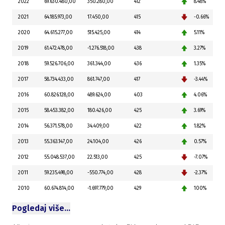
2022
69.630.480,00
350.280,00
412
8.48%
2021
64.185.973,00
17.450,00
415
-0.66%
2020
64.615.277,00
515.425,00
414
5.11%
2019
61.472.478,00
-1.276.518,00
438
3.27%
2018
59.526.706,00
361.344,00
436
1.35%
2017
58.734.433,00
861.747,00
417
-3.44%
2016
60.826.128,00
489.624,00
403
4.06%
2015
58.453.382,00
180.426,00
425
3.69%
2014
56.371.578,00
34.409,00
422
1.82%
2013
55.363.147,00
24.104,00
426
0.57%
2012
55.048.537,00
22.513,00
425
-7.07%
2011
59.235.498,00
-550.774,00
428
-2.37%
2010
60.674.814,00
-1.697.779,00
429
100%
Pogledaj više…