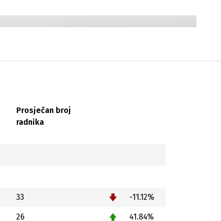
Prosječan broj
radnika
33
-11.12%
26
41.84%