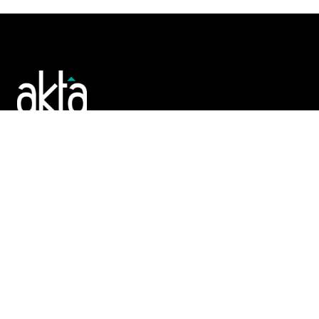
Poslujte bolje!
POČETNA
REGISTAR
TENDERI
PROMO