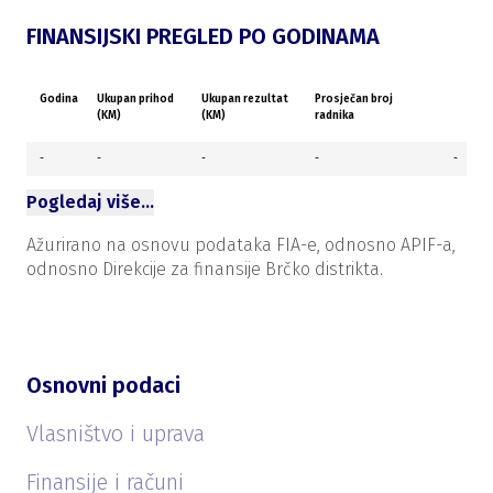
FINANSIJSKI PREGLED PO GODINAMA
Godina
Ukupan prihod
Ukupan rezultat
Prosječan broj
(KM)
(KM)
radnika
-
-
-
-
-
Pogledaj više…
Ažurirano na osnovu podataka FIA-e, odnosno APIF-a,
odnosno Direkcije za finansije Brčko distrikta.
Osnovni podaci
Vlasništvo i uprava
Finansije i računi