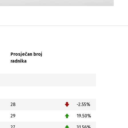
Prosječan broj
radnika
28
-2.55%
29
19.50%
27
31.56%