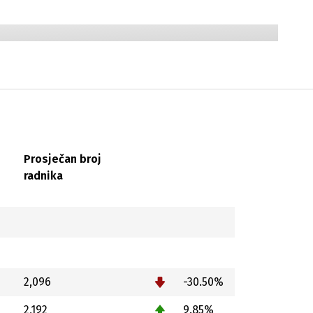
Prosječan broj
radnika
2,096
-30.50%
2,192
9.85%