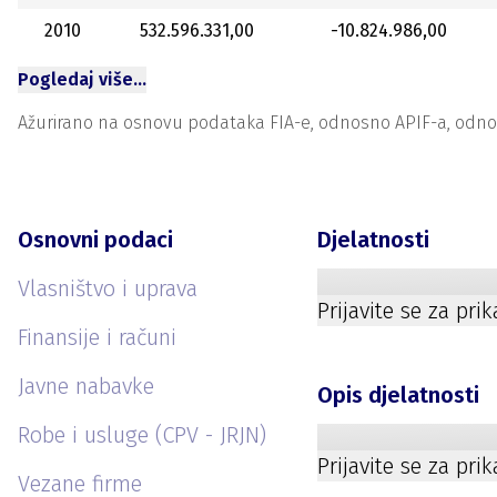
2010
532.596.331,00
-10.824.986,00
Pogledaj više…
Ažurirano na osnovu podataka FIA-e, odnosno APIF-a, odnosno
Osnovni podaci
Djelatnosti
Vlasništvo i uprava
Prijavite se za pri
Finansije i računi
Javne nabavke
Opis djelatnosti
Robe i usluge (CPV - JRJN)
Prijavite se za pri
Vezane firme