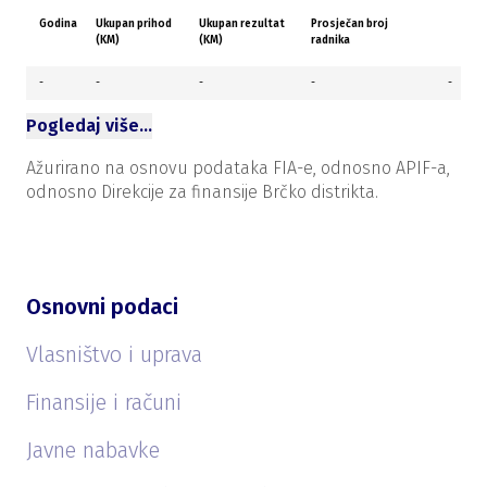
Godina
Ukupan prihod
Ukupan rezultat
Prosječan broj
(KM)
(KM)
radnika
-
-
-
-
-
Pogledaj više…
Ažurirano na osnovu podataka FIA-e, odnosno APIF-a,
odnosno Direkcije za finansije Brčko distrikta.
Osnovni podaci
Vlasništvo i uprava
Finansije i računi
Javne nabavke