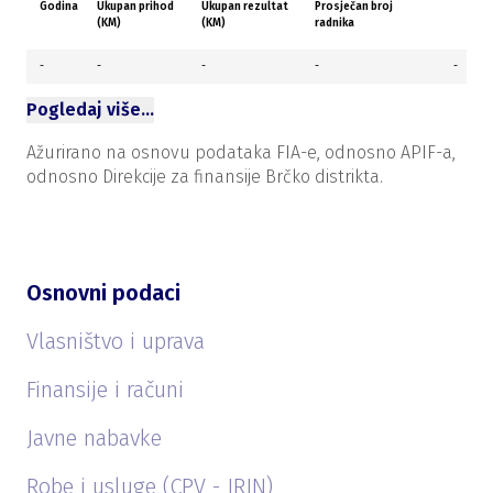
Godina
Ukupan prihod
Ukupan rezultat
Prosječan broj
(KM)
(KM)
radnika
-
-
-
-
-
Pogledaj više…
Ažurirano na osnovu podataka FIA-e, odnosno APIF-a,
odnosno Direkcije za finansije Brčko distrikta.
Osnovni podaci
Vlasništvo i uprava
Finansije i računi
Javne nabavke
Robe i usluge (CPV - JRJN)