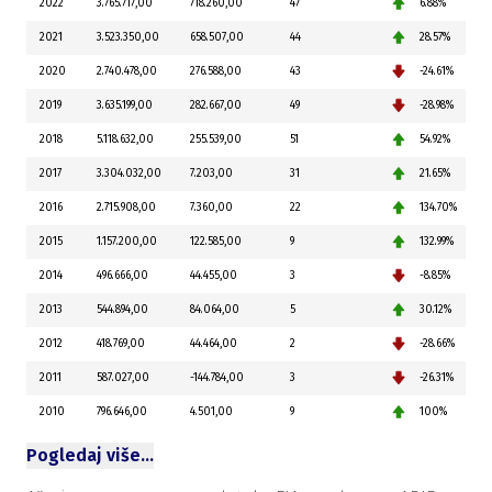
2022
3.765.717,00
718.260,00
47
6.88%
2021
3.523.350,00
658.507,00
44
28.57%
2020
2.740.478,00
276.588,00
43
-24.61%
2019
3.635.199,00
282.667,00
49
-28.98%
2018
5.118.632,00
255.539,00
51
54.92%
2017
3.304.032,00
7.203,00
31
21.65%
2016
2.715.908,00
7.360,00
22
134.70%
2015
1.157.200,00
122.585,00
9
132.99%
2014
496.666,00
44.455,00
3
-8.85%
2013
544.894,00
84.064,00
5
30.12%
2012
418.769,00
44.464,00
2
-28.66%
2011
587.027,00
-144.784,00
3
-26.31%
2010
796.646,00
4.501,00
9
100%
Pogledaj više…