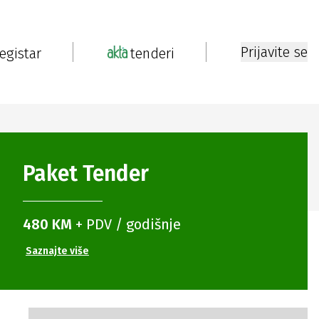
Prijavite se
registar
tenderi
Paket
Tender
480 KM
+ PDV / godišnje
Saznajte više