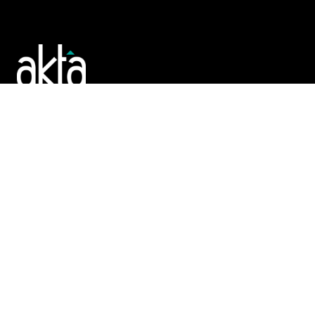
Poslujte bolje!
POČETNA
REGISTAR
TENDERI
PROMO
AKTA.BA