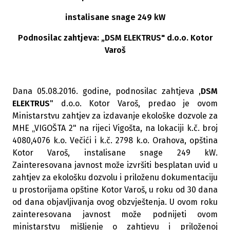
instalisane snage 249 kW
Podnosilac zahtjeva: „
DSM ELEKTRUS
" d.o.o. Kotor
Varoš
Dana 05.08.2016. godine, podnosilac zahtjeva ,
DSM
ELEKTRUS
" d.o.o. Kotor Varoš, predao je ovom
Ministarstvu zahtjev za izdavanje ekološke dozvole za
MHE „VIGOŠTA 2" na rijeci Vigošta, na lokaciji k.č. broj
4080,4076 k.o. Večići i k.č. 2798 k.o. Orahova, opština
Kotor Varoš, instalisane snage 249 kW.
Zainteresovana javnost može izvršiti besplatan uvid u
zahtjev za ekološku dozvolu i priloženu dokumentaciju
u prostorijama opštine Kotor Varoš, u roku od 30 dana
od dana objavljivanja ovog obzvještenja. U ovom roku
zainteresovana javnost može podnijeti ovom
ministarstvu mišljenje o zahtjevu i priloženoj