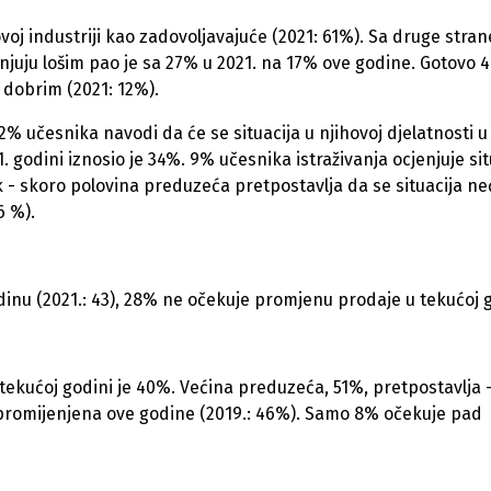
voj industriji kao zadovoljavajuće (2021: 61%). Sa druge stran
jenjuju lošim pao je sa 27% u 2021. na 17% ove godine. Gotovo 
e dobrim (2021: 12%).
 42% učesnika navodi da će se situacija u njihovoj djelatnosti u
 godini iznosio je 34%. 9% učesnika istraživanja ocjenjuje sit
dok - skoro polovina preduzeća pretpostavlja da se situacija ne
6 %).
nu (2021.: 43), 28% ne očekuje promjenu prodaje u tekućoj 
ekućoj godini je 40%. Većina preduzeća, 51%, pretpostavlja 
 nepromijenjena ove godine (2019.: 46%). Samo 8% očekuje pad