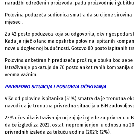
narudžbi određenih proizvoda, padu proizvodnje i gubitku
Polovina poduzeća sudionica smatra da su cijene sirovina 
mjeseci.
Za 42 posto poduzeća koja su odgovorila, okvir gospodarske 
Kada je riječ o lancima opskrbe polovina ispitanih kompani
nove u doglednoj budućnosti. Gotovo 80 posto ispitanih traž
Polovina anketiranih preduzeća proširuje obuku kod sebe ka
Istraživanje pokazuje da 70 posto anketiranih kompanija s
veoma važnim.
PRIVREDNO SITUACIJA I POSLOVNA OČEKIVANJA
Više od polovine ispitanika (51%) smatra da je trenutna eko
navodi da je trenutna privredna situacija u BiH zadovoljava
23% učesnika istraživanja ocjenjuje izglede za privredu u 
da će izgledi za 2022. ostati nepromijenjeni u odnosu na 2
privrednih izgleda za tekuću godinu (2021: 12%).