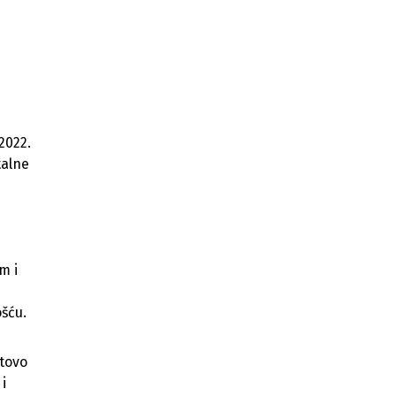
2022.
talne
m i
šću.
otovo
i