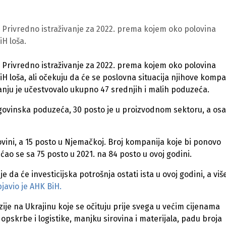
 Privredno istraživanje za 2022. prema kojem oko polovina
iH loša.
 Privredno istraživanje za 2022. prema kojem oko polovina
H loša, ali očekuju da će se poslovna situacija njihove kompa
anju je učestvovalo ukupno 47 srednjih i malih poduzeća.
 trgovinska poduzeća, 30 posto je u proizvodnom sektoru, a os
ovini, a 15 posto u Njemačkoj. Broj kompanija koje bi ponovo
ao se sa 75 posto u 2021. na 84 posto u ovoj godini.
 da će investicijska potrošnja ostati ista u ovoj godini, a viš
javio je AHK BiH.
zije na Ukrajinu koje se očituju prije svega u većim cijenama
opskrbe i logistike, manjku sirovina i materijala, padu broja