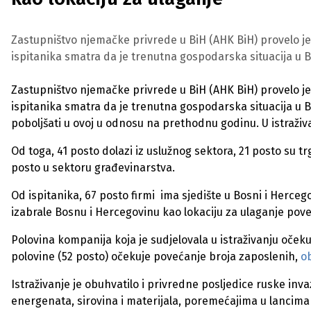
Zastupništvo njemačke privrede u BiH (AHK BiH) provelo je
ispitanika smatra da je trenutna gospodarska situacija u B
Zastupništvo njemačke privrede u BiH (AHK BiH) provelo je
ispitanika smatra da je trenutna gospodarska situacija u Bi
poboljšati u ovoj u odnosu na prethodnu godinu. U istraživ
Od toga, 41 posto dolazi iz uslužnog sektora, 21 posto su
posto u sektoru građevinarstva.
Od ispitanika, 67 posto firmi ima sjedište u Bosni i Herceg
izabrale Bosnu i Hercegovinu kao lokaciju za ulaganje poveć
Polovina kompanija koja je sudjelovala u istraživanju očekuje
polovine (52 posto) očekuje povećanje broja zaposlenih,
ob
Istraživanje je obuhvatilo i privredne posljedice ruske inva
energenata, sirovina i materijala, poremećajima u lancima 