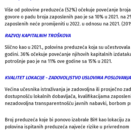
Više od polovine preduzeća (52%) očekuje povećanje broja 
govore o padu broja zaposlenih pao je sa 10% u 2021. na 2%
zaposlenih neće promijeniti u 2022. u odnosu na 2021. (201
RAZVOJ KAPITALNIH TROŠKOVA
Slično kao u 2021., polovina preduzeća koja su učestvovala 
godini. 36% očekuje povećanje njihovih kapitalnih izdataka 
potrošnje pao je na 11% ove godine sa 15% u 2021.
KVALITET LOKACIJE - ZADOVOLJSTVO USLOVIMA POSLOVANJ
Većina učesnika istraživanja je zadovoljna ili prosječno z
dostupnošću lokalnih dobavljača, kvalifikacijama zaposle
nezadovoljna transparentnošću javnih nabavki, borbom pro
Broj preduzeća koje bi ponovo izabrale BiH kao lokaciju za
polovina ispitanih preduzeća najveće rizike u privrednom 