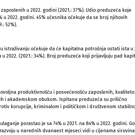
zaposlenih u 2022. godini (2021.: 37%). Udio preduzeća koje
 u 2022. godini. 45% učesnika očekuje da se broj njihovih
9.: 52%).
u istraživanju očekuje da će kapitalna potrošnja ostati ista u 
u 2022. (2021.: 34%). Broj preduzeća koji prijavljuju pad kapi
A
adovoljna produktivnošću i posvećenošću zaposlenih, kvaliteto
nih i akademskom obukom. Ispitana preduzeća su prilično
tiv korupcije, kriminalom i političkom i društvenom stabilno
 ulaganje porastao je sa 74% u 2021. na 84% u 2022. godini. G
razvoju u narednih dvanaest mjeseci vidi u cijenama sirovina 