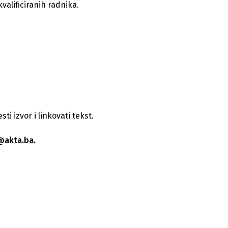
valificiranih radnika.
i izvor i linkovati tekst.
@akta.ba.