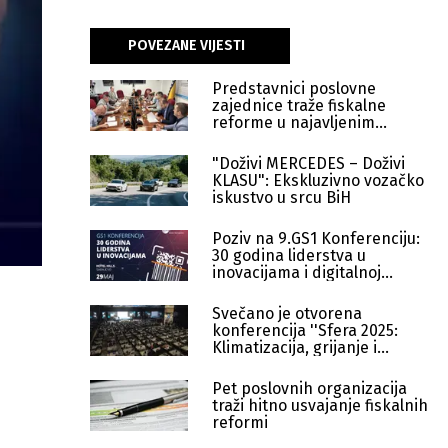
POVEZANE VIJESTI
Predstavnici poslovne
zajednice traže fiskalne
reforme u najavljenim
rokovima
"Doživi MERCEDES – Doživi
KLASU": Ekskluzivno vozačko
iskustvo u srcu BiH
Poziv na 9.GS1 Konferenciju:
30 godina liderstva u
inovacijama i digitalnoj
transformaciji
Svečano je otvorena
konferencija ''Sfera 2025:
Klimatizacija, grijanje i
hlađenje''
Pet poslovnih organizacija
traži hitno usvajanje fiskalnih
reformi