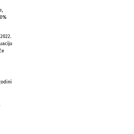
e,
40%
 2022.
uaciju
će
godini
-