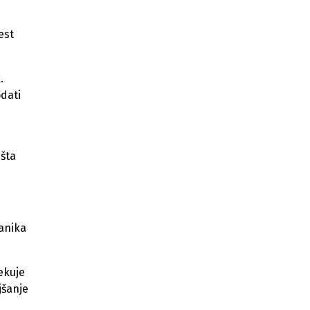
Zapadnog Balkana
est
Povećano interesovanje njemačkih
kompanija za Bosnu i Hercegovinu
.
BiH fokusno tržište za njemačku
komoru u Ulmu
odati
Njemačka kompanija traži
dobavljača iz BiH
išta
Sve je spremno za 9.
Savjetovanje o energetici
EUREM - Put prema energetskoj
efikasnosti i zaštiti okoliša u BiH
tanika
Konferencija i B2B sa njemačkim
kompanijama iz sektora
fotonaponski i solarnih sistema
ekuje
jšanje