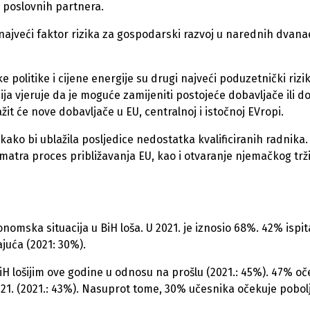
 poslovnih partnera.
najveći faktor rizika za gospodarski razvoj u narednih dvana
politike i cijene energije su drugi najveći poduzetnički rizik
ja vjeruje da je moguće zamijeniti postojeće dobavljače ili d
it će nove dobavljače u EU, centralnoj i istočnoj EVropi.
ko bi ublažila posljedice nedostatka kvalificiranih radnika.
matra proces približavanja EU, kao i otvaranje njemačkog trž
nomska situacija u BiH loša. U 2021. je iznosio 68%. 42% ispi
juća (2021: 30%).
BiH lošijim ove godine u odnosu na prošlu (2021.: 45%). 47% oč
021. (2021.: 43%). Nasuprot tome, 30% učesnika očekuje pobol