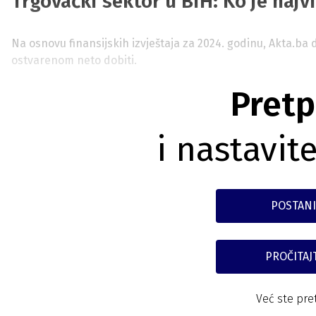
Trgovački sektor u BiH: Ko je najv
Na osnovu finansijskih izvještaja za 2024. godinu, Akta.b
ostvarenom neto dobiti.
Pretp
i nastavite
POSTANI
PROČITAJ
Već ste pre