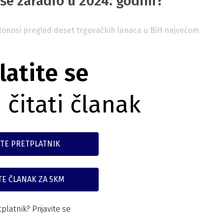
iše zaradio u 2024. godini?
a donosi pregled deset trgovačkih lanaca u BiH najvećom
latite se
 čitati članak
TE PRETPLATNIK
TE ČLANAK ZA 5KM
tplatnik?
Prijavite se