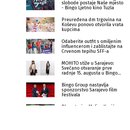
slobode postaje Naše mjesto
- Bingo Ljetno kino Tuzla
Preuređena dm trgovina na
Koševu ponovo otvorila vrata
kupcima
Odaberite outfit s omiljenim
influencerom i zablistajte na
Crvenom tepihu SFF-a
MOHITO stiže u Sarajevo:
Svečano otvaranje prve
radnje 15. augusta u Bingo
City Centru
Bingo Group nastavlja
sponzorstvo Sarajevo Film
Festivala
Bh. autorica Melisa Krnić
napisala roman za kupce
dm-a
"Recikliraj me. Pokloni mi