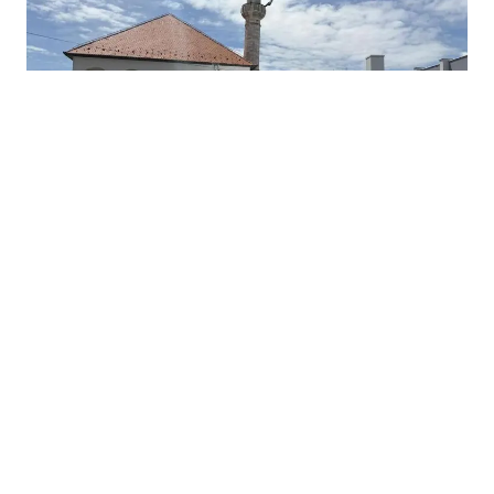
14.06.2026
|
SVEČANO OTVORENJE NAKON DVIJE GODINE OBNOVE
Nakon obnove otvorena Azizija džamija, simbol
zajedništva i naslijeđa Posavine