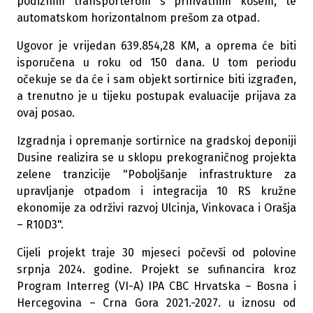
podiznim transporterom s prihvatnim košem, te
automatskom horizontalnom prešom za otpad.
Ugovor je vrijedan 639.854,28 KM, a oprema će biti
isporučena u roku od 150 dana. U tom periodu
očekuje se da će i sam objekt sortirnice biti izgrađen,
a trenutno je u tijeku postupak evaluacije prijava za
ovaj posao.
Izgradnja i opremanje sortirnice na gradskoj deponiji
Dusine realizira se u sklopu prekograničnog projekta
zelene tranzicije "Poboljšanje infrastrukture za
upravljanje otpadom i integracija 10 RS kružne
ekonomije za održivi razvoj Ulcinja, Vinkovaca i Orašja
– R10D3".
Cijeli projekt traje 30 mjeseci počevši od polovine
srpnja 2024. godine. Projekt se sufinancira kroz
Program Interreg (VI-A) IPA CBC Hrvatska – Bosna i
Hercegovina – Crna Gora 2021.-2027. u iznosu od