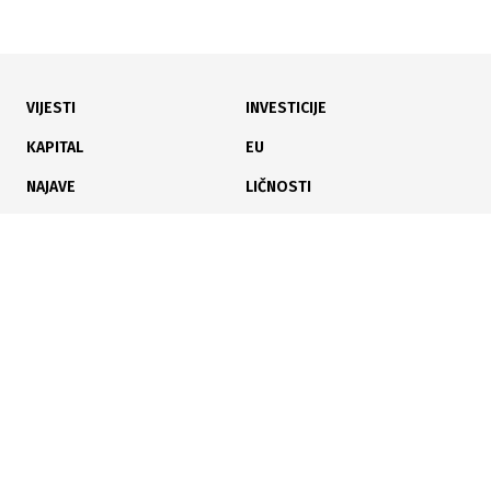
VIJESTI
INVESTICIJE
21.02.2026
|
PROŠIRENJE POSLOVNE ZONE
KAPITAL
EU
Orašje širi Poduzetničku zonu Dusine uz 200.000 KM
NAJAVE
LIČNOSTI
KARIJERA
PAUZA
ANALIZE
31.12.2025
|
LOKALNE FINANSIJE I ODLUKE