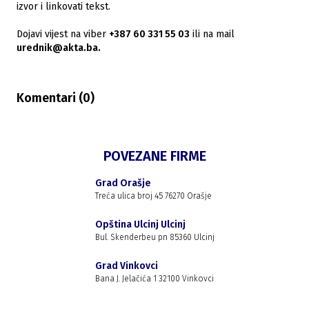
izvor i linkovati tekst.
Dojavi vijest na viber
+387 60 331 55 03
ili na mail
urednik@akta.ba.
Komentari (
0
)
POVEZANE FIRME
Grad Orašje
Treća ulica broj 45 76270 Orašje
Opština Ulcinj Ulcinj
Bul. Skenderbeu pn 85360 Ulcinj
Grad Vinkovci
Bana J. Jelačića 1 32100 Vinkovci