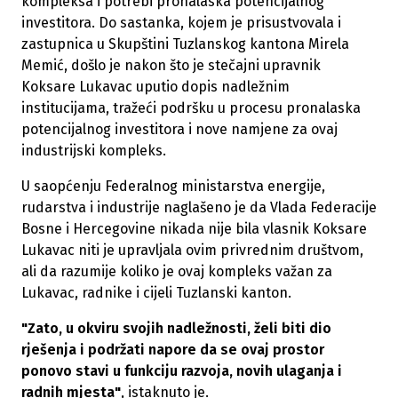
kompleksa i potrebi pronalaska potencijalnog
investitora. Do sastanka, kojem je prisustvovala i
zastupnica u Skupštini Tuzlanskog kantona Mirela
Memić, došlo je nakon što je stečajni upravnik
Koksare Lukavac uputio dopis nadležnim
institucijama, tražeći podršku u procesu pronalaska
potencijalnog investitora i nove namjene za ovaj
industrijski kompleks.
U saopćenju Federalnog ministarstva energije,
rudarstva i industrije naglašeno je da Vlada Federacije
Bosne i Hercegovine nikada nije bila vlasnik Koksare
Lukavac niti je upravljala ovim privrednim društvom,
ali da razumije koliko je ovaj kompleks važan za
Lukavac, radnike i cijeli Tuzlanski kanton.
"Zato, u okviru svojih nadležnosti, želi biti dio
rješenja i podržati napore da se ovaj prostor
ponovo stavi u funkciju razvoja, novih ulaganja i
radnih mjesta"
, istaknuto je.