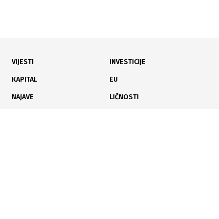
VIJESTI
INVESTICIJE
04.08.2026
|
NAJAVLJENI PROTESTI
KAPITAL
EU
Rudari Kaknja ne prekidaju neposluh bez
NAJAVE
LIČNOSTI
zdravstvenog osiguranja
KARIJERA
PAUZA
ANALIZE