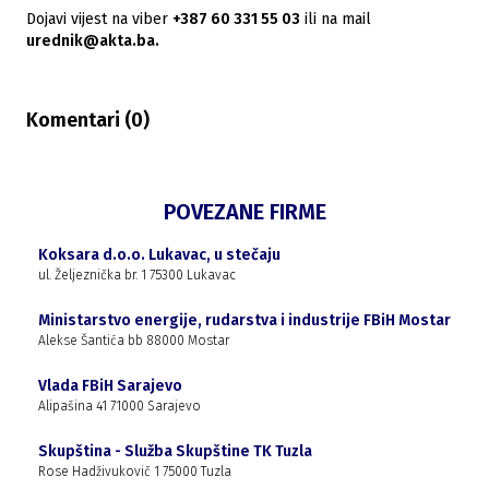
Dojavi vijest na viber
+387 60 331 55 03
ili na mail
urednik@akta.ba.
Komentari (
0
)
POVEZANE FIRME
Koksara d.o.o. Lukavac, u stečaju
ul. Željeznička br. 1 75300 Lukavac
Ministarstvo energije, rudarstva i industrije FBiH Mostar
Alekse Šantića bb 88000 Mostar
Vlada FBiH Sarajevo
Alipašina 41 71000 Sarajevo
Skupština - Služba Skupštine TK Tuzla
Rose Hadživukovič 1 75000 Tuzla