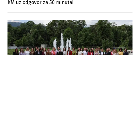
KM uz odgovor za 50 minuta!
21.05.2026
|
VIŠE OD 300 MLADIH
Otvorena šesta sezona: Ženska Mentorska Mreža
nastavlja tradiciju osnaživanja žena