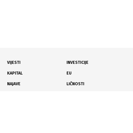
VIJESTI
INVESTICIJE
05.12.2025
|
PRIKUPLJENO VIŠE OD 140.000 KM
KAPITAL
EU
AmCham BiH društveno odgovorna aktivnost "Dobro
NAJAVE
LIČNOSTI
se dobrim vraća" uspješno realizovana
KARIJERA
PAUZA
ANALIZE