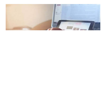
29.07.2026
|
OBJAVLJEN POZIV
Općina Ilidža sufinansira digitalizaciju poslovanja: Do
2.500 KM po preduzeću