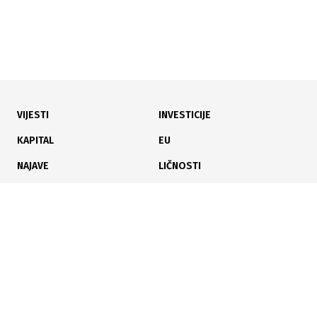
VIJESTI
INVESTICIJE
07.07.2026
|
OKO 300 NOVIH SIJALICA
KAPITAL
EU
Počeli radovi na unapređenju javne rasvjete na
NAJAVE
LIČNOSTI
području Ilidže
KARIJERA
PAUZA
ANALIZE