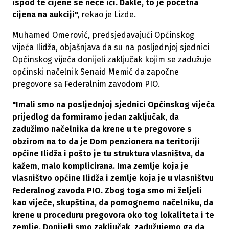
ispod te cijene se neće ići. Dakle, to je početna
cijena na aukciji",
rekao je Lizde.
Muhamed Omerović, predsjedavajući Općinskog
vijeća Ilidža, objašnjava da su na posljednjoj sjednici
Općinskog vijeća donijeli zaključak kojim se zadužuje
općinski načelnik Senaid Memić da započne
pregovore sa Federalnim zavodom PIO.
"Imali smo na posljednjoj sjednici Općinskog vijeća
prijedlog da formiramo jedan zaključak, da
zadužimo načelnika da krene u te pregovore s
obzirom na to da je Dom penzionera na teritoriji
općine Ilidža i pošto je tu struktura vlasništva, da
kažem, malo komplicirana. Ima zemlje koja je
vlasništvo općine Ilidža i zemlje koja je u vlasništvu
Federalnog zavoda PIO. Zbog toga smo mi željeli
kao vijeće, skupština, da pomognemo načelniku, da
krene u proceduru pregovora oko tog lokaliteta i te
zemlje. Donijeli smo zaključak, zadužujemo ga da