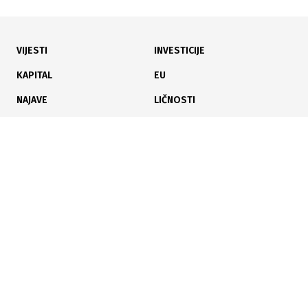
VIJESTI
INVESTICIJE
KAPITAL
EU
NAJAVE
LIČNOSTI
KARIJERA
PAUZA
ANALIZE
Poslujte bolje!