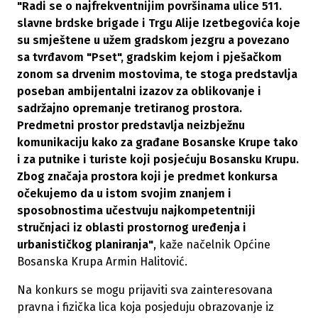
"Radi se o najfrekventnijim površinama ulice 511.
slavne brdske brigade i Trgu Alije Izetbegovića koje
su smještene u užem gradskom jezgru a povezano
sa tvrđavom "Pset", gradskim kejom i pješačkom
zonom sa drvenim mostovima, te stoga predstavlja
poseban ambijentalni izazov za oblikovanje i
sadržajno opremanje tretiranog prostora.
Predmetni prostor predstavlja neizbježnu
komunikaciju kako za građane Bosanske Krupe tako
i za putnike i turiste koji posjećuju Bosansku Krupu.
Zbog značaja prostora koji je predmet konkursa
očekujemo da u istom svojim znanjem i
sposobnostima učestvuju najkompetentniji
stručnjaci iz oblasti prostornog uređenja i
urbanističkog planiranja"
, kaže načelnik Općine
Bosanska Krupa Armin Halitović.
Na konkurs se mogu prijaviti sva zainteresovana
pravna i fizička lica koja posjeduju obrazovanje iz