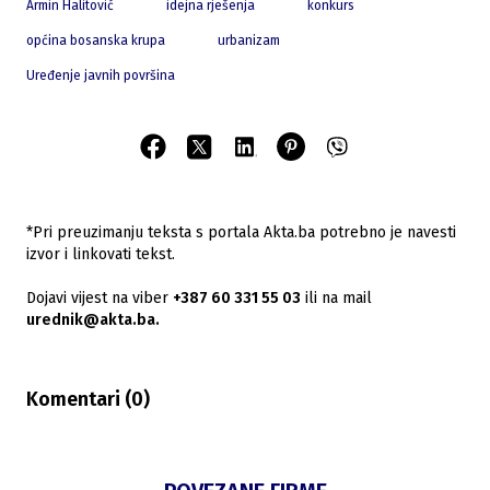
Armin Halitović
idejna rješenja
konkurs
općina bosanska krupa
urbanizam
Uređenje javnih površina
*Pri preuzimanju teksta s portala Akta.ba potrebno je navesti
izvor i linkovati tekst.
Dojavi vijest na viber
+387 60 331 55 03
ili na mail
urednik@akta.ba.
Komentari (
0
)