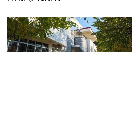
16.06.2026
|
POTVRDA USKLAĐENOSTI
Bosanska Krupa dobila CAF Effective User certifikat za
kvalitet upravljanja