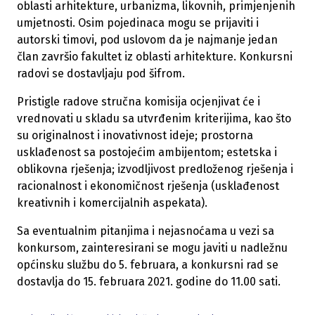
oblasti arhitekture, urbanizma, likovnih, primjenjenih
umjetnosti. Osim pojedinaca mogu se prijaviti i
autorski timovi, pod uslovom da je najmanje jedan
član završio fakultet iz oblasti arhitekture. Konkursni
radovi se dostavljaju pod šifrom.
Pristigle radove stručna komisija ocjenjivat će i
vrednovati u skladu sa utvrđenim kriterijima, kao što
su originalnost i inovativnost ideje; prostorna
usklađenost sa postojećim ambijentom; estetska i
oblikovna rješenja; izvodljivost predloženog rješenja i
racionalnost i ekonomičnost rješenja (usklađenost
kreativnih i komercijalnih aspekata).
Sa eventualnim pitanjima i nejasnoćama u vezi sa
konkursom, zainteresirani se mogu javiti u nadležnu
općinsku službu do 5. februara, a konkursni rad se
dostavlja do 15. februara 2021. godine do 11.00 sati.