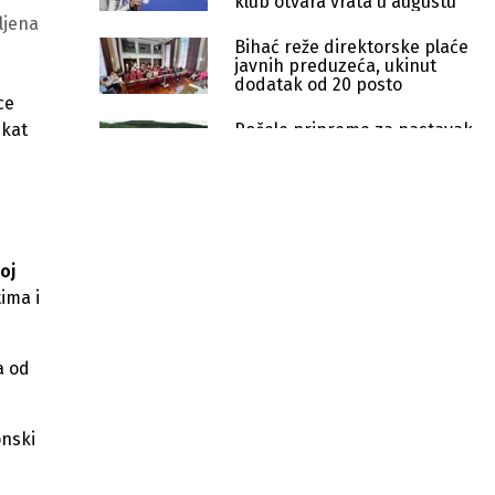
klub otvara vrata u augustu
ljena
Bihać reže direktorske plaće
javnih preduzeća, ukinut
dodatak od 20 posto
ce
Počele pripreme za nastavak
ekat
izgradnje aerodroma u
Bihaću
Tri grada, jedna turistička ruta:
"Putevima vodopada" spaja
prirodne bisere BiH
oj
Obnovljeni Smaragdni most u
tima i
Bihaću ponovo otvoren za pješake
Investicija od 336.000 KM: Bihać
a od
ulaže u solarnu elektranu, EV
punionicu i OIE
onski
Grad Bihać odbio novu koncesiju za
kamenolom u Međudražju zbog
zaštite vode