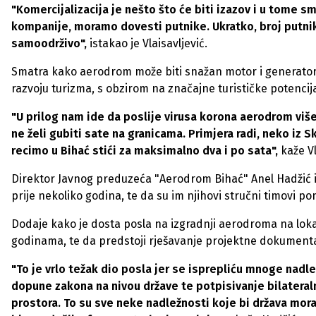
"Komercijalizacija je nešto što će biti izazov i u tom
kompanije, moramo dovesti putnike. Ukratko, broj putnik
samoodrživo",
istakao je Vlaisavljević.
Smatra kako aerodrom može biti snažan motor i generator 
razvoju turizma, s obzirom na značajne turističke potencij
"U prilog nam ide da poslije virusa korona aerodrom više
ne želi gubiti sate na granicama. Primjera radi, neko iz 
recimo u Bihać stići za maksimalno dva i po sata",
kaže Vl
Direktor Javnog preduzeća "Aerodrom Bihać" Anel Hadžić 
prije nekoliko godina, te da su im njihovi stručni timovi p
Dodaje kako je dosta posla na izgradnji aerodroma na lokali
godinama, te da predstoji rješavanje projektne dokumentac
"To je vrlo težak dio posla jer se isprepliću mnoge nadle
dopune zakona na nivou države te potpisivanje bilatera
prostora. To su sve neke nadležnosti koje bi država mo