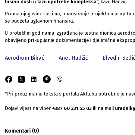
bismo došli u fazu upotrebe kompleksa",
kaže Hadžić.
Prema njegovim riječima, finansiranje projekta nije upitno j
se budžeta uglavnom finansira.
U proteklim godinama izgrađena je testna dionica aerodro
obavljeno prikupljanje dokumentacije i djelimična ekspropri
Aerodrom Bihać
Anel Hadžić
Elvedin Sedi
*Pri preuzimanju teksta s portala Akta.ba potrebno je navest
Dojavi vijest na viber
+387 60 331 55 03
ili na mail
urednik
Komentari (
0
)