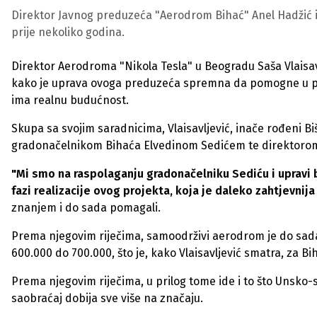
Direktor Javnog preduzeća "Aerodrom Bihać" Anel Hadžić 
prije nekoliko godina.
Direktor Aerodroma "Nikola Tesla" u Beogradu Saša Vlaisav
kako je uprava ovoga preduzeća spremna da pomogne u pro
ima realnu budućnost.
Skupa sa svojim saradnicima, Vlaisavljević, inače rođeni B
gradonačelnikom Bihaća Elvedinom Sedićem te direktoro
"Mi smo na raspolaganju gradonačelniku Sediću i upravi
fazi realizacije ovog projekta, koja je daleko zahtjevnija
znanjem i do sada pomagali.
Prema njegovim riječima, samoodrživi aerodrom je do sada 
600.000 do 700.000, što je, kako Vlaisavljević smatra, za B
Prema njegovim riječima, u prilog tome ide i to što Unsko-
saobraćaj dobija sve više na značaju.