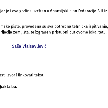
er je i ove godine uvršten u finansijski plan Federacije BiH iz 
mske piste, provedena su sva potrebna tehnička ispitivanja,
jacija zemljišta, te izgrađen pristupni put ovome lokalitetu.
ć
Saša Vlaisavljević
i izvor i linkovati tekst.
@akta.ba.