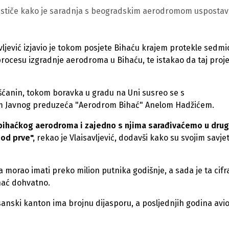
ističe kako je saradnja s beogradskim aerodromom uspostav
ljević izjavio je tokom posjete Bihaću krajem protekle sedmi
cesu izgradnje aerodroma u Bihaću, te istakao da taj proj
išćanin, tokom boravka u gradu na Uni susreo se s
m Javnog preduzeća "Aerodrom Bihać" Anelom Hadžićem.
 bihaćkog aerodroma i zajedno s njima sarađivaćemo u drug
 od prve",
rekao je Vlaisavljević, dodavši kako su svojim savje
morao imati preko milion putnika godišnje, a sada je ta cifr
ihać dohvatno.
sanski kanton ima brojnu dijasporu, a posljednjih godina avi