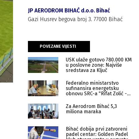
JP AERODROM BIHAĆ d.o.o. Bihać
Gazi Husrev begova broj 3. 77000 Bihać
POVEZANE VIJESTI
USK ulaže gotovo 780.000 KM
u poslovne zone: Najviše
sredstava za Ključ
Federalno ministarstvo
sufinansira energetsku
obnovu SRC-a "Rifat Zolić -
Gero" u Bihaću
Za Aerodrom Bihać 5,3
miliona maraka
Bihać dobija prvi zatvoreni
padel centar: Golden Padel