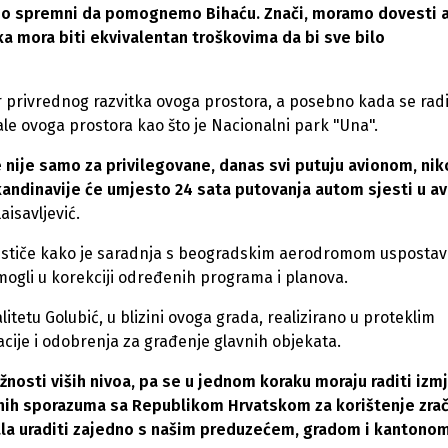
e smo spremni da pomognemo Bihaću. Znači, moramo dovesti 
a mora biti ekvivalentan troškovima da bi sve bilo
privrednog razvitka ovoga prostora, a posebno kada se radi
ale ovoga prostora kao što je Nacionalni park "Una".
 nije samo za privilegovane, danas svi putuju avionom, nik
Skandinavije će umjesto 24 sata putovanja autom sjesti u av
aisavljević.
ističe kako je saradnja s beogradskim aerodromom uspostav
omogli u korekciji određenih programa i planova.
tetu Golubić, u blizini ovoga grada, realizirano u proteklim
ije i odobrenja za građenje glavnih objekata.
žnosti viših nivoa, pa se u jednom koraku moraju raditi izm
lnih sporazuma sa Republikom Hrvatskom za korištenje zra
rala uraditi zajedno s našim preduzećem, gradom i kantono