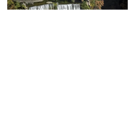
05.08.2026
|
UNDP POKRENUO PROJEKAT
Jajce dobija novi vidikovac na Vrbasu kroz projekt Via
Dinarica