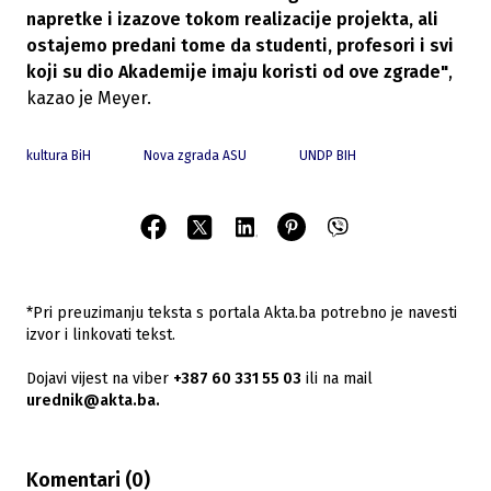
napretke i izazove tokom realizacije projekta, ali
ostajemo predani tome da studenti, profesori i svi
koji su dio Akademije imaju koristi od ove zgrade"
,
kazao je Meyer.
kultura BiH
Nova zgrada ASU
UNDP BIH
*Pri preuzimanju teksta s portala Akta.ba potrebno je navesti
izvor i linkovati tekst.
Dojavi vijest na viber
+387 60 331 55 03
ili na mail
urednik@akta.ba.
Komentari (
0
)