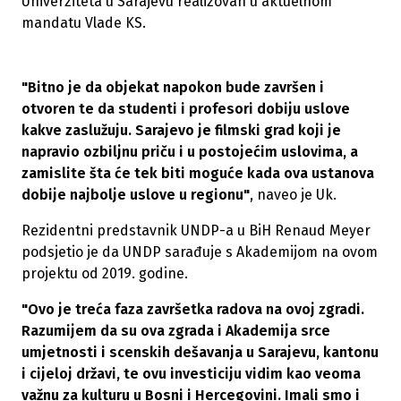
Univerziteta u Sarajevu realizovan u aktuelnom
mandatu Vlade KS.
"Bitno je da objekat napokon bude završen i
otvoren te da studenti i profesori dobiju uslove
kakve zaslužuju. Sarajevo je filmski grad koji je
napravio ozbiljnu priču i u postojećim uslovima, a
zamislite šta će tek biti moguće kada ova ustanova
dobije najbolje uslove u regionu"
, naveo je Uk.
Rezidentni predstavnik UNDP-a u BiH Renaud Meyer
podsjetio je da UNDP sarađuje s Akademijom na ovom
projektu od 2019. godine.
"Ovo je treća faza završetka radova na ovoj zgradi.
Razumijem da su ova zgrada i Akademija srce
umjetnosti i scenskih dešavanja u Sarajevu, kantonu
i cijeloj državi, te ovu investiciju vidim kao veoma
važnu za kulturu u Bosni i Hercegovini. Imali smo i