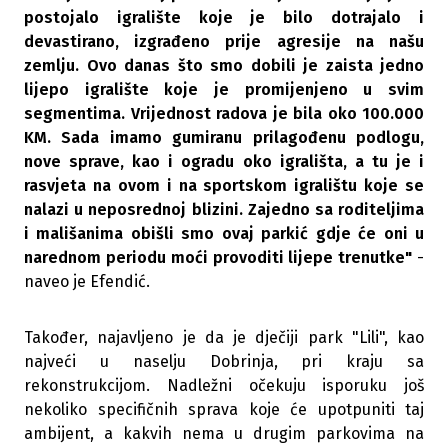
postojalo igralište koje je bilo dotrajalo i
devastirano, izgrađeno prije agresije na našu
zemlju. Ovo danas što smo dobili je zaista jedno
lijepo igralište koje je promijenjeno u svim
segmentima. Vrijednost radova je bila oko 100.000
KM. Sada imamo gumiranu prilagođenu podlogu,
nove sprave, kao i ogradu oko igrališta, a tu je i
rasvjeta na ovom i na sportskom igralištu koje se
nalazi u neposrednoj blizini. Zajedno sa roditeljima
i mališanima obišli smo ovaj parkić gdje će oni u
narednom periodu moći provoditi lijepe trenutke"
-
naveo je Efendić.
Također, najavljeno je da je dječiji park "Lili", kao
najveći u naselju Dobrinja, pri kraju sa
rekonstrukcijom. Nadležni očekuju isporuku još
nekoliko specifičnih sprava koje će upotpuniti taj
ambijent, a kakvih nema u drugim parkovima na