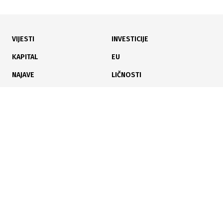
VIJESTI
INVESTICIJE
28.07.2026
|
VRIJEDNOST RADOVA 2 MILIONA KM
KAPITAL
EU
Sanacija i asfaltiranje 24 ulice na području općine
NAJAVE
LIČNOSTI
Novi Grad Sarajevo
KARIJERA
PAUZA
ANALIZE
28.07.2026
|
REKORDNA ULAGANJA