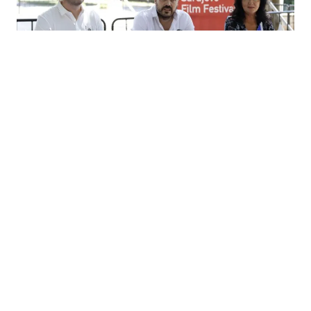
06.08.2026
|
POTPISAN UGOVOR O SARADNJI
Općina Novi Grad i Sarajevo Film Festival nastavljaju
uspješnu saradnju i u 2026. godini