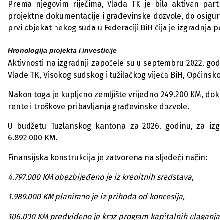
Prema njegovim riječima, Vlada TK je bila aktivan pa
projektne dokumentacije i građevinske dozvole, do osigura
prvi objekat nekog suda u Federaciji BiH čija je izgradnja
Hronologija projekta i investicije
Aktivnosti na izgradnji započele su u septembru 2022. go
Vlade TK, Visokog sudskog i tužilačkog vijeća BiH, Općinsk
Nakon toga je kupljeno zemljište vrijedno 249.200 KM, dok
rente i troškove pribavljanja građevinske dozvole.
U budžetu Tuzlanskog kantona za 2026. godinu, za iz
6.892.000 KM.
Finansijska konstrukcija je zatvorena na sljedeći način:
4.797.000 KM obezbijeđeno je iz kreditnih sredstava,
1.989.000 KM planirano je iz prihoda od koncesija,
106.000 KM predviđeno je kroz program kapitalnih ulaganja