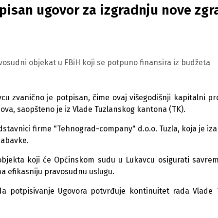
tpisan ugovor za izgradnju nove zgr
osudni objekat u FBiH koji se potpuno finansira iz budžeta
 zvanično je potpisan, čime ovaj višegodišnji kapitalni pr
ova, saopšteno je iz Vlade Tuzlanskog kantona (TK).
dstavnici firme "Tehnograd-company" d.o.o. Tuzla, koja je iz
nabavke.
objekta koji će Općinskom sudu u Lukavcu osigurati savrem
ma efikasniju pravosudnu uslugu.
 da potpisivanje Ugovora potvrđuje kontinuitet rada Vlade