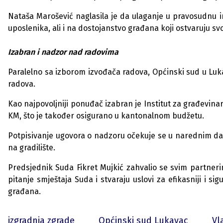
Nataša Marošević naglasila je da ulaganje u pravosudnu i
uposlenika, ali i na dostojanstvo građana koji ostvaruju sv
Izabran i nadzor nad radovima
Paralelno sa izborom izvođača radova, Općinski sud u Lu
radova.
Kao najpovoljniji ponuđač izabran je Institut za građevinar
KM, što je također osigurano u kantonalnom budžetu.
Potpisivanje ugovora o nadzoru očekuje se u narednim dan
na gradilište.
Predsjednik Suda Fikret Mujkić zahvalio se svim partner
pitanje smještaja Suda i stvaraju uslovi za efikasniji i si
građana.
izgradnja zgrade
Općinski sud Lukavac
Vl