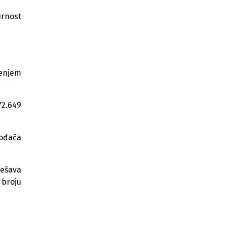
za poljoprivredu i ruralni razvoj u
urnost
2026.
Novi javni prevoz u TK: Drastično
jeftinije karte i 18 linija
Na 116 hektara planirana jedna od
đenjem
većih solarnih elektrana u BiH
Sve manje nade za oporavak:
Koksara Lukavac prodaje pokretnu
72.649
imovinu
vođača
ješava
 broju