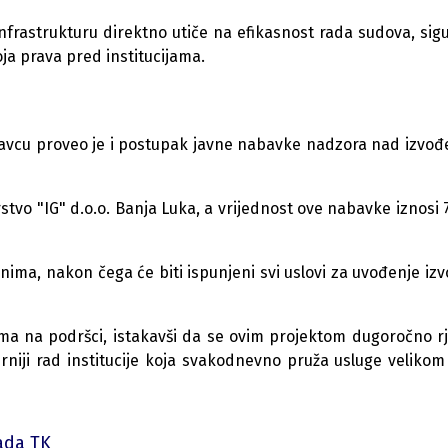
nfrastrukturu direktno utiče na efikasnost rada sudova, sig
oja prava pred institucijama.
kavcu proveo je i postupak javne nabavke nadzora nad izvo
stvo "IG" d.o.o. Banja Luka, a vrijednost ove nabavke iznosi 
ima, nakon čega će biti ispunjeni svi uslovi za uvođenje iz
ima na podršci, istakavši da se ovim projektom dugoročno r
gurniji rad institucije koja svakodnevno pruža usluge velikom
ada TK