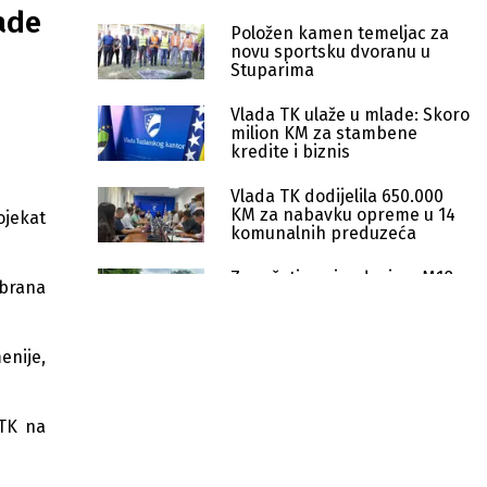
ade
Položen kamen temeljac za
novu sportsku dvoranu u
Stuparima
Vlada TK ulaže u mlade: Skoro
milion KM za stambene
kredite i biznis
Vlada TK dodijelila 650.000
KM za nabavku opreme u 14
ojekat
komunalnih preduzeća
Započeti novi radovi na M18
abrana
Tuzla–Bijeljina kod Banj Brda
nakon odrona
enije,
Od 2023. godine u TK uloženo
više od 1,68 milijardi KM
 TK na
Vlada TK ulaže milione u putnu
infrastrukturu i predškolsko
obrazovanje