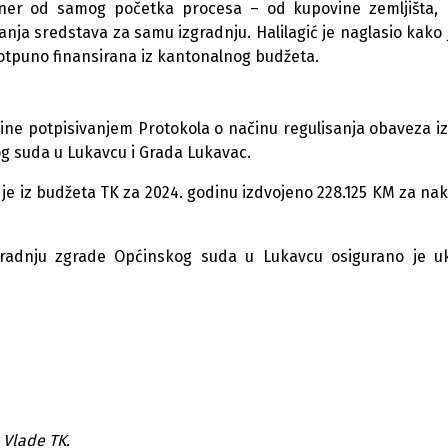
rtner od samog početka procesa – od kupovine zemljišta,
nja sredstava za samu izgradnju. Halilagić je naglasio kako 
 potpuno finansirana iz kantonalnog budžeta.
dine potpisivanjem Protokola o načinu regulisanja obaveza 
og suda u Lukavcu i Grada Lukavac.
 je iz budžeta TK za 2024. godinu izdvojeno 228.125 KM za na
gradnju zgrade Općinskog suda u Lukavcu osigurano je 
 Vlade TK.