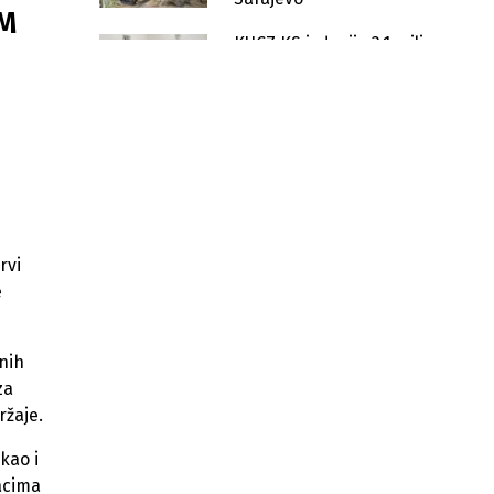
KM
KUCZ KS izdvojio 3,1 miliona
KM za opremanje osam
općina
Veliki interes privrednika za
Tešanjski sajam privrede, SAD
zemlja partner
Novi Grad Sarajevo izdvaja 160.000
KM za projekte u 18 osnovnih i
srednjih škola
rvi
e
Spor oko brze ceste: Kakvo
Sarajevo planira KS do 2036.?
Novi Grad Sarajevo gradi prvi skejt
nih
park u Kantonu vrijednosti 700.000
za
KM
ržaje.
Nakon dvije godine nastavlja se
uređenje šetališta Otoka – Hrasno u
kao i
Sarajevu
acima