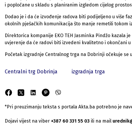
i popločane u skladu s planiranim izgledom cijelog prostor
Dodao je i da će izvođenje radova biti podijeljeno u više f
okolnih pješačkih komunikacija što manje remetili tokom i
Direktorica kompanije EKO TEH Jasminka Pindžo kazala je da
uvjerenje da će radovi biti izvedeni kvalitetno i okončani 
Početak izgradnje Centralnog trga na Dobrinji očekuje se
Centralni trg Dobrinja
izgradnja trga
*Pri preuzimanju teksta s portala Akta.ba potrebno je navest
Dojavi vijest na viber
+387 60 331 55 03
ili na mail
urednik