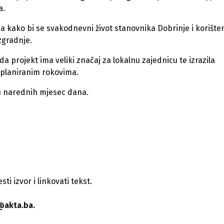
a.
aza kako bi se svakodnevni život stanovnika Dobrinje i korište
zgradnje.
 projekt ima veliki značaj za lokalnu zajednicu te izrazila
u planiranim rokovima.
 u narednih mjesec dana.
i izvor i linkovati tekst.
@akta.ba.