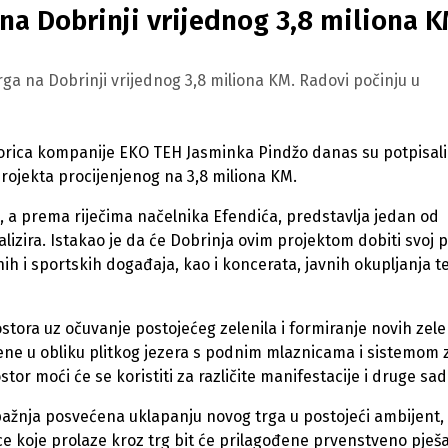
 na Dobrinji vrijednog 3,8 miliona 
ga na Dobrinji vrijednog 3,8 miliona KM. Radovi počinju u
torica kompanije EKO TEH Jasminka Pindžo danas su potpisali
projekta procijenjenog na 3,8 miliona KM.
, a prema riječima načelnika Efendića, predstavlja jedan od
izira. Istakao je da će Dobrinja ovim projektom dobiti svoj p
nih i sportskih događaja, kao i koncerata, javnih okupljanja t
ora uz očuvanje postojećeg zelenila i formiranje novih zele
dene u obliku plitkog jezera s podnim mlaznicama i sistemom 
tor moći će se koristiti za različite manifestacije i druge sad
pažnja posvećena uklapanju novog trga u postojeći ambijent, 
e koje prolaze kroz trg bit će prilagođene prvenstveno pješ