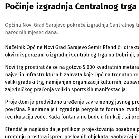
Počinje izgradnja Centralnog trga
Općina Novi Grad Sarajevo pokreće izgradnju Centralnog tr
narednih mjesec dana.
Načelnik Općine Novi Grad Sarajevo Semir Efendić i direk
okvirni sporazum o izgradnji Centralnog trga na Dobrinji, 
Novi trg prostirat će se na gotovo 5.000 kvadratnih metara
najvećih infrastrukturnih zahvata koje Općina trenutno real
veliki gradski trg, namijenjen organizaciji kulturnih, zabav
zajedničkog praćenja velikih sportskih manifestacija.
Projektom je predviđeno uređenje savremenog javnog prost
površina. Planirana je i izgradnja pergola te fontane izve
recirkulaciju vode. Kada fontana ne bude u funkciji, taj pros
Efendić je naglasio da je prilikom projektovanja posebna 
uređenju prostora ispred poslovnih objekata. Saobraćajnic