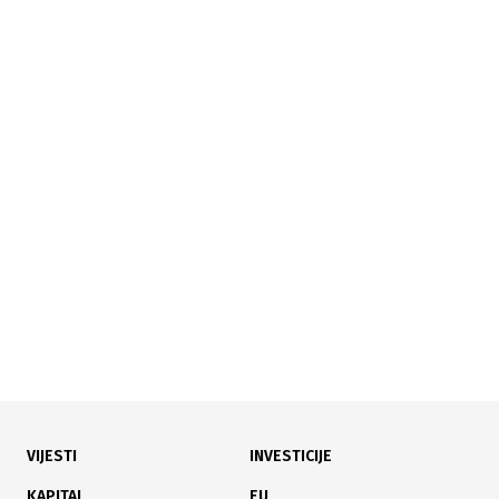
24.07.2026
|
KROZ ČETIRI TRANSAKCIJE
Promet na BLSE 105.576 KM, bez promjene BIRS
indeksa
VIJESTI
INVESTICIJE
23.07.2026
|
KROZ ČETIRI TRANSAKCIJE
KAPITAL
EU