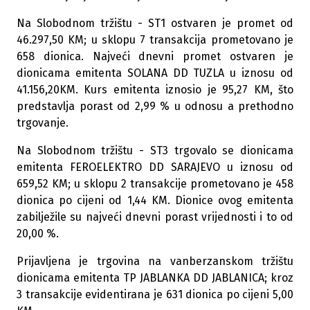
Na Slobodnom tržištu - ST1 ostvaren je promet od
46.297,50 KM; u sklopu 7 transakcija prometovano je
658 dionica. Najveći dnevni promet ostvaren je
dionicama emitenta SOLANA DD TUZLA u iznosu od
41.156,20KM. Kurs emitenta iznosio je 95,27 KM, što
predstavlja porast od 2,99 % u odnosu a prethodno
trgovanje.
Na Slobodnom tržištu - ST3 trgovalo se dionicama
emitenta FEROELEKTRO DD SARAJEVO u iznosu od
659,52 KM; u sklopu 2 transakcije prometovano je 458
dionica po cijeni od 1,44 KM. Dionice ovog emitenta
zabilježile su najveći dnevni porast vrijednosti i to od
20,00 %.
Prijavljena je trgovina na vanberzanskom tržištu
dionicama emitenta TP JABLANKA DD JABLANICA; kroz
3 transakcije evidentirana je 631 dionica po cijeni 5,00