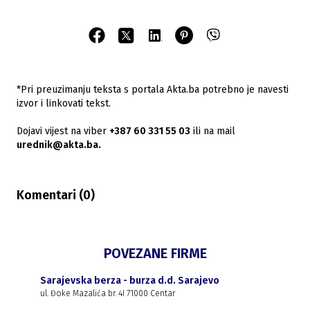
*Pri preuzimanju teksta s portala Akta.ba potrebno je navesti
izvor i linkovati tekst.
Dojavi vijest na viber
+387 60 331 55 03
ili na mail
urednik@akta.ba.
Komentari (
0
)
POVEZANE FIRME
Sarajevska berza - burza d.d. Sarajevo
ul. Đoke Mazalića br. 4I 71000 Centar