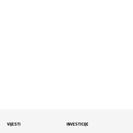
24.07.2026
|
KROZ ČETIRI TRANSAKCIJE
Promet na BLSE 105.576 KM, bez promjene BIRS
indeksa
VIJESTI
INVESTICIJE
23.07.2026
|
KROZ ČETIRI TRANSAKCIJE