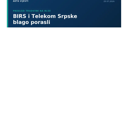
29.07.2026
|
KROZ 3 TRANSAKCIJE
Telekom Srpske predvodio skromno trgovanje na
Banjalučkoj berzi