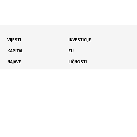
VIJESTI
INVESTICIJE
23.07.2026
|
KROZ ČETIRI TRANSAKCIJE
KAPITAL
EU
Na Banjalučkoj berzi promet 101 hiljadu KM, BIRS
NAJAVE
LIČNOSTI
indeks u blagom padu
KARIJERA
PAUZA
ANALIZE