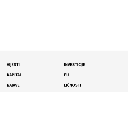
VIJESTI
INVESTICIJE
23.07.2026
|
KROZ ČETIRI TRANSAKCIJE
KAPITAL
EU
Na Banjalučkoj berzi promet 101 hiljadu KM, BIRS
NAJAVE
LIČNOSTI
indeks u blagom padu
KARIJERA
PAUZA
ANALIZE