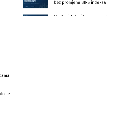
bez promjene BIRS indeksa
Na Banjalučkoj berzi promet
101 hiljadu KM, BIRS indeks u
blagom padu
Promet na Banjalučkoj berzi
iznosio 223.355 KM
Banjalučka berza: BIRS u padu,
promet 14.169 KM
Banjalučka berza: BIRS u plusu,
rast dionica Telekoma Srpske
icama
Banjalučka berza: Promet od 1.176
KM, BIRS bez promjene
alo se
Skroman promet na Banjalučkoj
berzi, trgovano svega 730 KM
Na Banjalučkoj berzi ostvaren