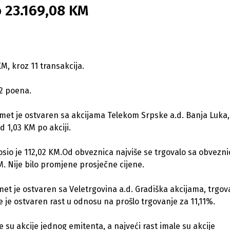
 23.169,08 KM
, kroz 11 transakcija.
62 poena.
et je ostvaren sa akcijama Telekom Srpske a.d. Banja Luka,
d 1,03 KM po akciji.
o je 112,02 KM.Od obveznica najviše se trgovalo sa obvezn
M. Nije bilo promjene prosječne cijene.
met je ostvaren sa Veletrgovina a.d. Gradiška akcijama, trgov
e je ostvaren rast u odnosu na prošlo trgovanje za 11,11%.
le su akcije jednog emitenta, a najveći rast imale su akcije