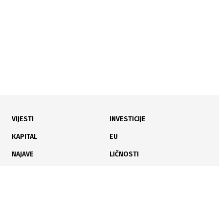
VIJESTI
INVESTICIJE
23.07.2026
|
KROZ ČETIRI TRANSAKCIJE
KAPITAL
EU
Na Banjalučkoj berzi promet 101 hiljadu KM, BIRS
NAJAVE
LIČNOSTI
indeks u blagom padu
KARIJERA
PAUZA
ANALIZE