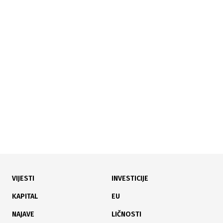
22.07.2026
|
11 TRANSAKCIJA
Skromno trgovanje na Sarajevskoj berzi, promet
nešto veći od 116.000 KM
VIJESTI
INVESTICIJE
21.07.2026
|
KROZ 15 TRANSAKCIJA
KAPITAL
EU
Promet na SASE premašio 1,17 miliona KM
NAJAVE
LIČNOSTI