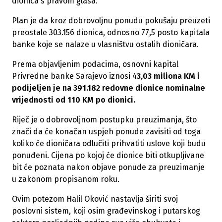
dionica s pravom glasa.
Plan je da kroz dobrovoljnu ponudu pokušaju preuzeti
preostale 303.156 dionica, odnosno 77,5 posto kapitala
banke koje se nalaze u vlasništvu ostalih dioničara.
Prema objavljenim podacima, osnovni kapital
Privredne banke Sarajevo iznosi 4
3,03 miliona KM i
podijeljen je na 391.182 redovne dionice nominalne
vrijednosti od 110 KM po dionici.
Riječ je o dobrovoljnom postupku preuzimanja, što
znači da će konačan uspjeh ponude zavisiti od toga
koliko će dioničara odlučiti prihvatiti uslove koji budu
ponuđeni. Cijena po kojoj će dionice biti otkupljivane
bit će poznata nakon objave ponude za preuzimanje
u zakonom propisanom roku.
Ovim potezom Halil Oković nastavlja širiti svoj
poslovni sistem, koji osim građevinskog i putarskog