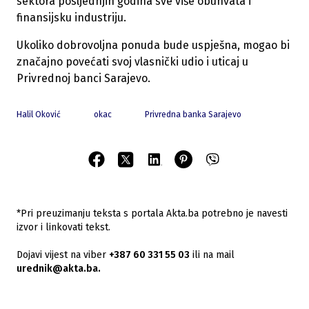
sektora posljednjih godina sve više obuhvata i
finansijsku industriju.
Ukoliko dobrovoljna ponuda bude uspješna, mogao bi
značajno povećati svoj vlasnički udio i uticaj u
Privrednoj banci Sarajevo.
Halil Oković
okac
Privredna banka Sarajevo
*Pri preuzimanju teksta s portala Akta.ba potrebno je navesti
izvor i linkovati tekst.
Dojavi vijest na viber
+387 60 331 55 03
ili na mail
urednik@akta.ba.