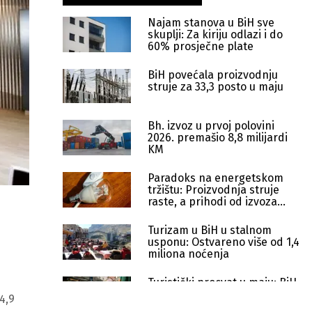
Najam stanova u BiH sve
skuplji: Za kiriju odlazi i do
60% prosječne plate
BiH povećala proizvodnju
struje za 33,3 posto u maju
Bh. izvoz u prvoj polovini
2026. premašio 8,8 milijardi
KM
Paradoks na energetskom
tržištu: Proizvodnja struje
raste, a prihodi od izvoza
padaju
Turizam u BiH u stalnom
usponu: Ostvareno više od 1,4
miliona noćenja
Turistički procvat u maju: BiH
posjetilo više od 200 hiljada
4,9
turista