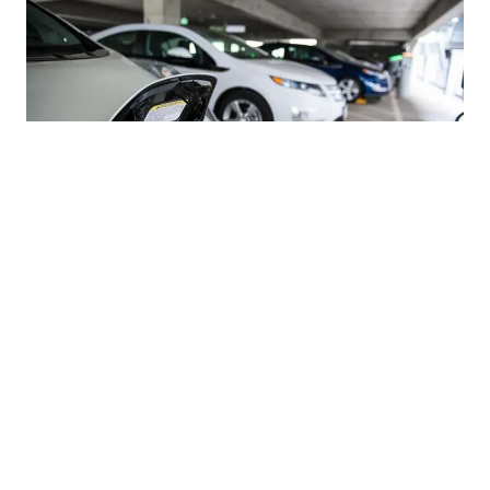
03.08.2026
|
TRŽIŠTE AUTOMOBILA U BIH
Uvoz električnih i hibridnih vozila u BiH snažno
porastao uprkos padu ukupnog uvoza